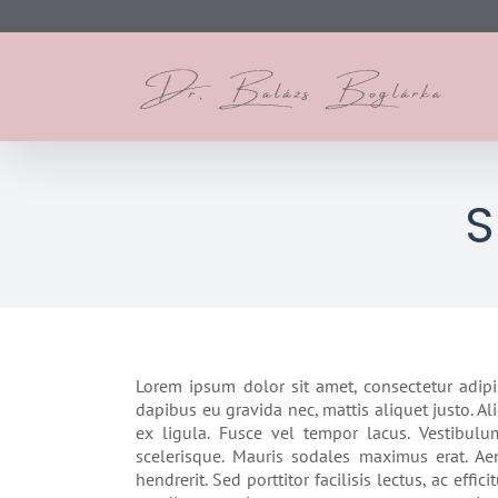
Skip
to
content
S
Lorem ipsum dolor sit amet, consectetur adipis
dapibus eu gravida nec, mattis aliquet justo. Al
ex ligula. Fusce vel tempor lacus. Vestibul
scelerisque. Mauris sodales maximus erat. Aen
hendrerit. Sed porttitor facilisis lectus, ac effic