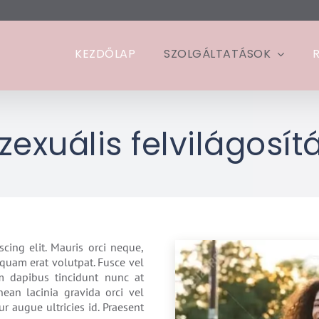
KEZDŐLAP
SZOLGÁLTATÁSOK
zexuális felvilágosít
cing elit. Mauris orci neque,
iquam erat volutpat. Fusce vel
um dapibus tincidunt nunc at
ean lacinia gravida orci vel
itur augue ultricies id. Praesent