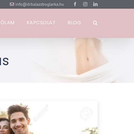
info@drbalazsboglarka.hu
Facebook
Instagram
LinkedIn
RÓLAM
KAPCSOLAT
BLOG
ás